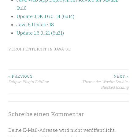
6u10
Update JDK 1.6.0_14 (6u14)
Java 6 Update 18
Update 1.6.0_21 (6u21)
VERÖFFENTLICHT IN
JAVA SE
Beitragsnavigation
< PREVIOUS
NEXT >
Eclipse-Plugin EditBox
Thema der Woche: Double-
checked locking
Schreibe einen Kommentar
Deine E-Mail-Adresse wird nicht veröffentlicht.