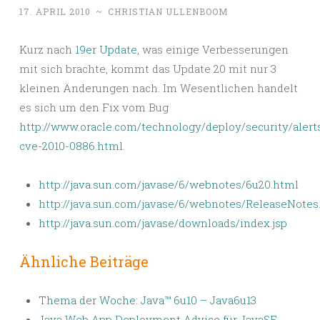
17. APRIL 2010
~
CHRISTIAN ULLENBOOM
Kurz nach
19er Update
, was einige Verbesserungen
mit sich brachte, kommt das Update 20 mit nur 3
kleinen Änderungen nach. Im Wesentlichen handelt
es sich um den Fix vom Bug
http://www.oracle.com/technology/deploy/security/alerts
cve-2010-0886.html
.
http://java.sun.com/javase/6/webnotes/6u20.html
http://java.sun.com/javase/6/webnotes/ReleaseNotes
http://java.sun.com/javase/downloads/index.jsp
Ähnliche Beiträge
Thema der Woche: Java™ 6u10 – Java6u13
Java Web App Deployment Advice für JavaSE