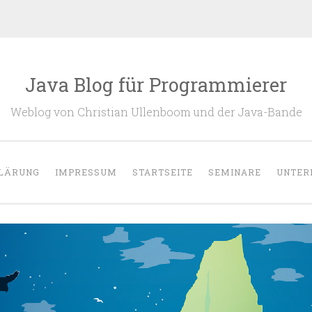
Java Blog für Programmierer
Weblog von Christian Ullenboom und der Java-Bande
LÄRUNG
IMPRESSUM
STARTSEITE
SEMINARE
UNTER