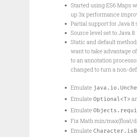
Started using ES6 Maps w
up 3x performance impro
Partial support for Java 8 s
Source level set to Java 8.
Static and default methods 
want to take advantage of
to an annotation processor.
changed to turn a non-def
Emulate
java.io.Unche
Emulate
an
Optional<T>
Emulate
Objects.requi
Fix Math.min/max(float/d
Emulate
Character.isB