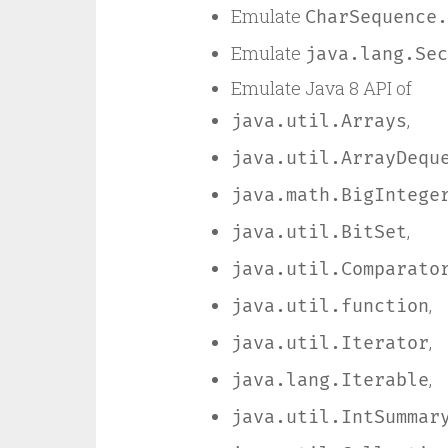
Emulate
CharSequence.
Emulate
java.lang.Sec
Emulate Java 8 API of
,
java.util.Arrays
java.util.ArrayDequ
java.math.BigIntege
,
java.util.BitSet
java.util.Comparato
,
java.util.function
,
java.util.Iterator
,
java.lang.Iterable
java.util.IntSummar