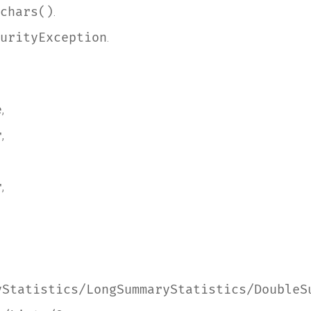
.
chars()
.
urityException
,
e
,
r
,
r
yStatistics/LongSummaryStatistics/DoubleS