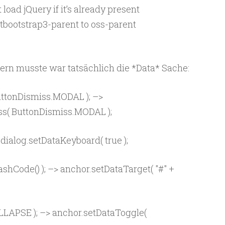
load jQuery if it’s already present
tbootstrap3-parent to oss-parent
rn musste war tatsächlich die *Data* Sache:
uttonDismiss.MODAL ); –>
ss( ButtonDismiss.MODAL );
 dialog.setDataKeyboard( true );
hashCode() ); –> anchor.setDataTarget( "#" +
LLAPSE ); –> anchor.setDataToggle(