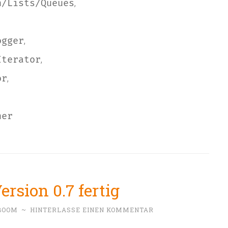
,
n/Lists/Queues
,
ogger
,
Iterator
,
or
ner
rsion 0.7 fertig
BOOM
~
HINTERLASSE EINEN KOMMENTAR