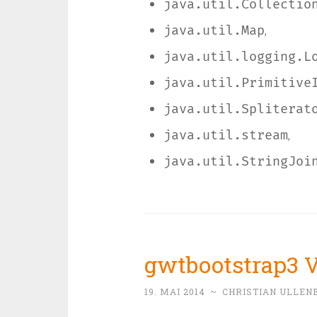
java.util.Collectio
,
java.util.Map
java.util.logging.L
java.util.Primitive
java.util.Spliterat
,
java.util.stream
java.util.StringJoi
gwtbootstrap3 Ve
19. MAI 2014
~
CHRISTIAN ULLEN