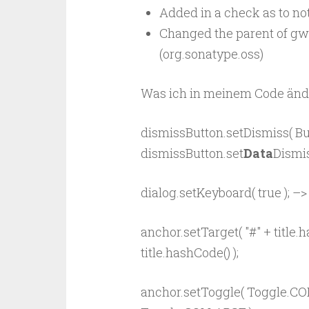
Added in a check as to not 
Changed the parent of gw
(org.sonatype.oss)
Was ich in meinem Code ände
dismissButton.setDismiss( B
dismissButton.set
Data
Dismi
dialog.setKeyboard( true ); –>
anchor.setTarget( "#" + title.
title.hashCode() );
anchor.setToggle( Toggle.CO