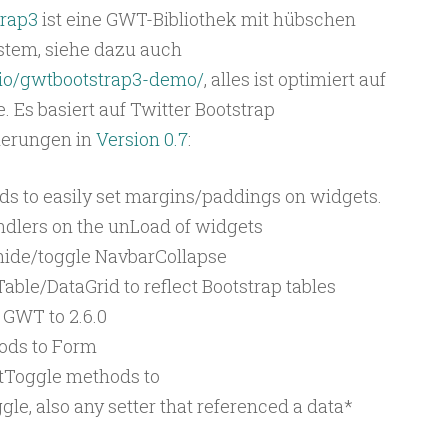
trap3
ist eine GWT-Bibliothek mit hübschen
stem, siehe dazu auch
b.io/gwtbootstrap3-demo/
, alles ist optimiert auf
 Es basiert auf Twitter Bootstrap
derungen in
Version 0.7
:
 to easily set margins/paddings on widgets.
ndlers on the unLoad of widgets
ide/toggle NavbarCollapse
able/DataGrid to reflect Bootstrap tables
GWT to 2.6.0
ods to Form
tToggle methods to
le, also any setter that referenced a data*