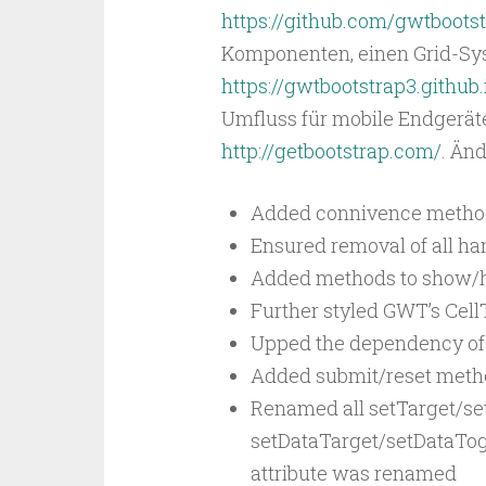
https://github.com/gwtboots
Komponenten, einen Grid-Sy
https://gwtbootstrap3.githu
Umfluss für mobile Endgeräte.
http://getbootstrap.com/
. Än
Added connivence methods
Ensured removal of all ha
Added methods to show/h
Further styled GWT’s CellT
Upped the dependency of 
Added submit/reset meth
Renamed all setTarget/se
setDataTarget/setDataTogg
attribute was renamed