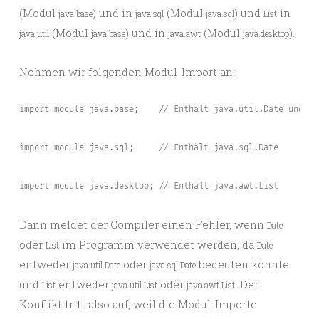
(Modul
) und in
(Modul
) und
in
java.base
java.sql
java.sql
List
(Modul
) und in
(Modul
).
java.util
java.base
java.awt
java.desktop
Nehmen wir folgenden Modul-Import an:
import module java.base;
// Enthält java.util.Date und ja
import module java.sql;
// Enthält java.sql.Date
import module java.desktop; // Enthält java.awt.List
Dann meldet der Compiler einen Fehler, wenn
Date
oder
im Programm verwendet werden, da
List
Date
entweder
oder
bedeuten könnte
java.util.Date
java.sql.Date
und
entweder
oder
. Der
List
java.util.List
java.awt.List
Konflikt tritt also auf, weil die Modul-Importe