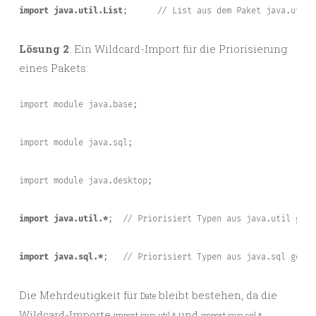
import java.util.List
;
// List aus dem Paket java.util
Lösung 2
: Ein Wildcard-Import für die Priorisierung
eines Pakets:
import module java.base;
import module java.sql;
import module java.desktop;
import java.util.*
;
// Priorisiert Typen aus java.util gege
import java.sql.*
;
// Priorisiert Typen aus java.sql gegen
Die Mehrdeutigkeit für
bleibt bestehen, da die
Date
Wildcard-Importe
und
import java.util.*
import java.sql.*