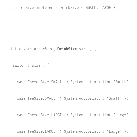
enum TeeSize implements DrinkSize { SMALL, LARGE }

static void orderSize( 
DrinkSize
 size ) {

  switch ( size ) {

    case CoffeeSize.SMALL -> System.out.println( "Small" );

    case TeeSize.SMALL -> System.out.println( "Small" );

    case CoffeeSize.LARGE -> System.out.println( "Large" );

    case TeeSize.LARGE -> System.out.println( "Large" );
