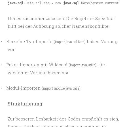
java.sql
.Date sqlDate = new 
java.sql
.Date(System.currentTime
Um es zusammenzufassen: Die Regel der Spezifität
hilft bei der Auflösung solcher Namenskonflikte:
Einzelne Typ-Importe (
) haben Vorrang
·
import java.sql.Date
vor
Paket-Importen mit Wildcard (
), die
·
import java.util.*
wiederum Vorrang haben vor
Modul-Importen (
).
·
import module java.base
Strukturierung
Zur besseren Lesbarkeit des Codes empfiehlt es sich,
Import-Deklarationen logisch zu gruppieren, in