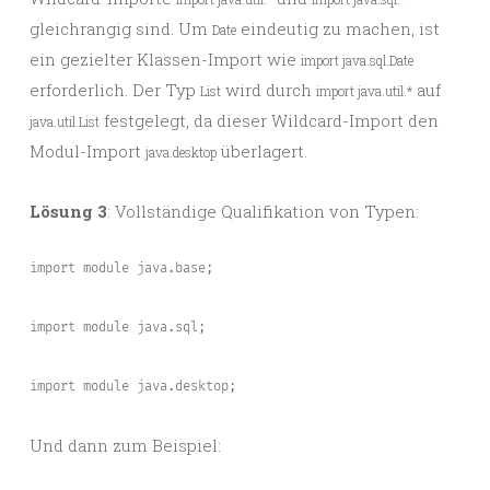
gleichrangig sind. Um
eindeutig zu machen, ist
Date
ein gezielter Klassen-Import wie
import java.sql.Date
erforderlich. Der Typ
wird durch
auf
List
import java.util.*
festgelegt, da dieser Wildcard-Import den
java.util.L
ist
Modul-Import
überlagert.
java.desktop
Lösung 3
: Vollständige Qualifikation von Typen:
import module java.base;
import module java.sql;
import module java.desktop;
Und dann zum Beispiel: