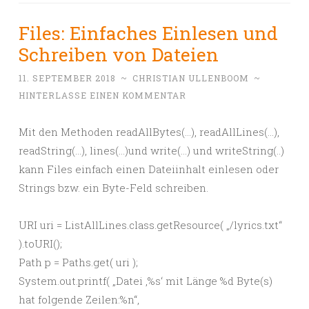
Files: Einfaches Einlesen und
Schreiben von Dateien
11. SEPTEMBER 2018
~
CHRISTIAN ULLENBOOM
~
HINTERLASSE EINEN KOMMENTAR
Mit den Methoden readAllBytes(…), readAllLines(…),
readString(…), lines(…)und write(…) und writeString(..)
kann Files einfach einen Dateiinhalt einlesen oder
Strings bzw. ein Byte-Feld schreiben.
URI uri = ListAllLines.class.getResource( „/lyrics.txt“
).toURI();
Path p = Paths.get( uri );
System.out.printf( „Datei ‚%s‘ mit Länge %d Byte(s)
hat folgende Zeilen:%n“,