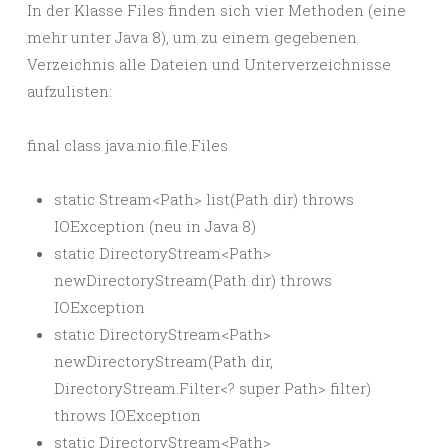
In der Klasse Files finden sich vier Methoden (eine
mehr unter Java 8), um zu einem gegebenen
Verzeichnis alle Dateien und Unterverzeichnisse
aufzulisten:
final class java.nio.file.Files
static Stream<Path> list(Path dir) throws
IOException (neu in Java 8)
static DirectoryStream<Path>
newDirectoryStream(Path dir) throws
IOException
static DirectoryStream<Path>
newDirectoryStream(Path dir,
DirectoryStream.Filter<? super Path> filter)
throws IOException
static DirectoryStream<Path>