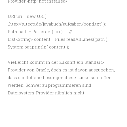
Provider ›http‹ not installed«.
URI uri = new URI(
„http://tutego.de/javabuch/aufgaben/bond.txt“ );
Path path = Paths.get( uri ); //
List<String> content = Files.readAllLines( path );
System.out.println( content );
Vielleicht kommt in der Zukunft ein Standard-
Provider von Oracle, doch es ist davon auszugehen,
dass quelloffene Lösungen diese Lücke schließen
werden. Schwer zu programmieren sind
Dateisystem-Provider nämlich nicht.