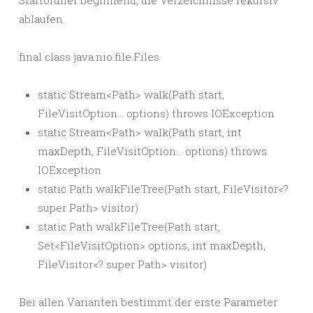
Startordner beginnend, die Verzeichnisse rekursiv
ablaufen.
final class java.nio.file.Files
static Stream<Path> walk(Path start,
FileVisitOption… options) throws IOException
static Stream<Path> walk(Path start, int
maxDepth, FileVisitOption… options) throws
IOException
static Path walkFileTree(Path start, FileVisitor<?
super Path> visitor)
static Path walkFileTree(Path start,
Set<FileVisitOption> options, int maxDepth,
FileVisitor<? super Path> visitor)
Bei allen Varianten bestimmt der erste Parameter