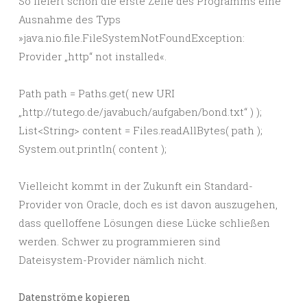
So liefert schon die erste Zeile des Programms eine
Ausnahme des Typs
»java.nio.file.FileSystemNotFoundException:
Provider „http“ not installed«.
Path path = Paths.get( new URI
„http://tutego.de/javabuch/aufgaben/bond.txt“ ) );
List<String> content = Files.readAllBytes( path );
System.out.println( content );
Vielleicht kommt in der Zukunft ein Standard-
Provider von Oracle, doch es ist davon auszugehen,
dass quelloffene Lösungen diese Lücke schließen
werden. Schwer zu programmieren sind
Dateisystem-Provider nämlich nicht.
Datenströme kopieren