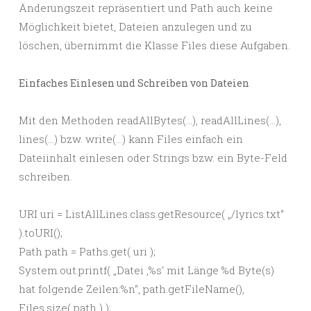
Änderungszeit repräsentiert und Path auch keine
Möglichkeit bietet, Dateien anzulegen und zu
löschen, übernimmt die Klasse Files diese Aufgaben.
Einfaches Einlesen und Schreiben von Dateien
Mit den Methoden readAllBytes(…), readAllLines(…),
lines(…) bzw. write(…) kann Files einfach ein
Dateiinhalt einlesen oder Strings bzw. ein Byte-Feld
schreiben.
URI uri = ListAllLines.class.getResource( „/lyrics.txt“
).toURI();
Path path = Paths.get( uri );
System.out.printf( „Datei ‚%s‘ mit Länge %d Byte(s)
hat folgende Zeilen:%n“, path.getFileName(),
Files.size( path ) );