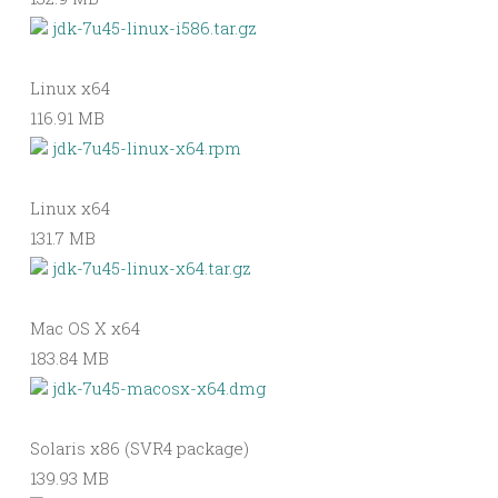
jdk-7u45-linux-i586.tar.gz
Linux x64
116.91 MB
jdk-7u45-linux-x64.rpm
Linux x64
131.7 MB
jdk-7u45-linux-x64.tar.gz
Mac OS X x64
183.84 MB
jdk-7u45-macosx-x64.dmg
Solaris x86 (SVR4 package)
139.93 MB