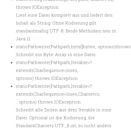
throws IOException
Liest eine Datei komplett aus und liefert den
Inhalt als String. Ohne Kodierung gilt
standardmäßig UTF-8. Beide Methoden neu in
Java 11.
staticPathwrite(Pathpath,byte[]bytes,..options)throw
Schreibt ein Byte-Array in eine Datei.
staticPathwrite(Pathpath,Iterable<?
extendsCharSequence>lines,..
options) throws IOException
staticPathwrite(Pathpath,Iterable<?
extendsCharSequence>lines,Charsetcs,
.. options) throws IOException
Schreibt alle Zeilen aus dem Iterable in eine
Datei. Optional ist die Kodierung, die
StandardCharsets.UTF_8 ist, so nicht anders