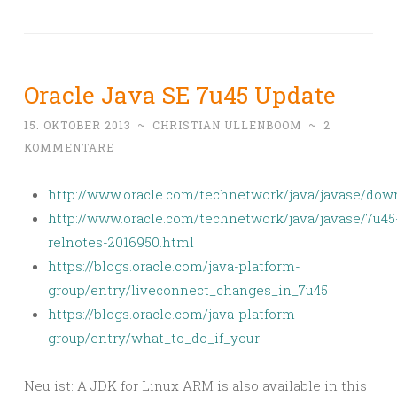
Oracle Java SE 7u45 Update
15. OKTOBER 2013
~
CHRISTIAN ULLENBOOM
~
2
KOMMENTARE
http://www.oracle.com/
technetwork/java/javase/
down
http://www.oracle.com/
technetwork/java/javase/7u45
relnotes-2016950.html
https://blogs.oracle.com/java-
platform-
group/entry/
liveconnect_changes_in_7u45
https://blogs.oracle.com/java-
platform-
group/entry/what_to_
do_if_your
Neu ist: A JDK for Linux ARM is also available in this