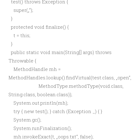
test() throws Exception {
super(„“);
}
protected void finalize() {
t = this;
}
public static void main(String[] args) throws
Throwable {
MethodHandle mh =
MethodHandles.lookup().findVirtual(test.class, „open“,
MethodType.methodType(void.class,
String.class, boolean.class));
System.out.println(mh);
try { new test(); } catch (Exception _) { }
System.gc();
System.runFinalization();
mh.invokeExact(t, „oops.txt“, false);