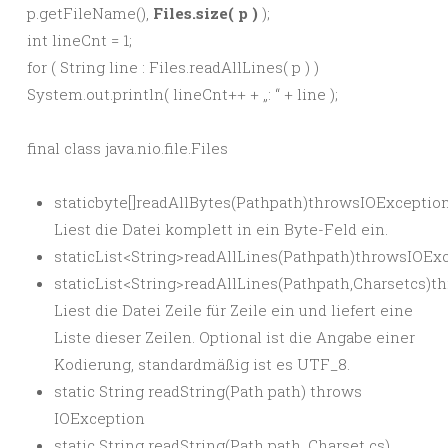
p.getFileName(),
Files.size( p )
);
int lineCnt = 1;
for ( String line : Files.readAllLines( p ) )
System.out.println( lineCnt++ + „: “ + line );
final class java.nio.file.Files
staticbyte[]readAllBytes(Pathpath)throwsIOExceptio
Liest die Datei komplett in ein Byte-Feld ein.
staticList<String>readAllLines(Pathpath)throwsIOEx
staticList<String>readAllLines(Pathpath,Charsetcs)
Liest die Datei Zeile für Zeile ein und liefert eine
Liste dieser Zeilen. Optional ist die Angabe einer
Kodierung, standardmäßig ist es UTF_8.
static String readString(Path path) throws
IOException
static String readString(Path path, Charset cs)