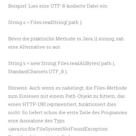
Beispiel: Lies eine UTF-8-kodierte Datei ein:
String s = Files.readString( path );
Bevor die praktische Methode in Java 11 einzog, sah
eine Alternative so aus:
String s = new String( Files.readAllBytes( path ),
StandardCharsets.UTF_8 );
Hinweis: Auch wenn es naheliegt, die Files-Methode
zum Einlesen mit einem Path-Objekt zu füttern, das
einen HTTP-URI repräsentiert, funktioniert dies
nicht. So liefert schon die erste Zeile des Programms
eine Ausnahme des Typs
»java.nio.file.FileSystemNotFoundException: