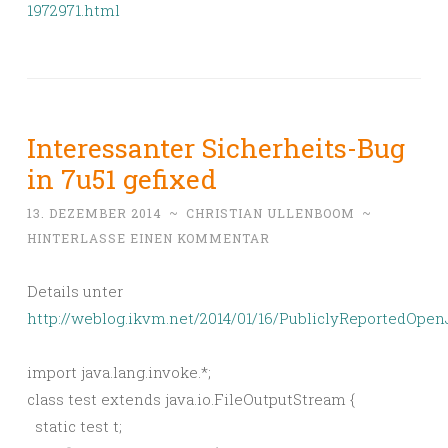
1972971.html
Interessanter Sicherheits-Bug
in 7u51 gefixed
13. DEZEMBER 2014
~
CHRISTIAN ULLENBOOM
~
HINTERLASSE EINEN KOMMENTAR
Details unter
http://weblog.ikvm.net/2014/01/16/PubliclyReportedOpen
import java.lang.invoke.*;
class test extends java.io.FileOutputStream {
static test t;