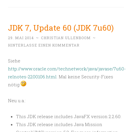
JDK 7, Update 60 (JDK 7u60)
29. MAI 2014
~
CHRISTIAN ULLENBOOM
~
HINTERLASSE EINEN KOMMENTAR
Siehe
http://www.oracle.com/technetwork/java/javase/7u60-
relnotes-2200106.html
. Mal keine Security-Fixes
nötig
Neu u.a.:
This JDK release includes JavaFX version 2.2.60.
This JDK release includes Java Mission