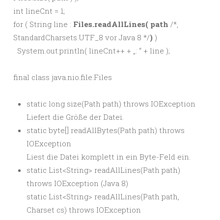
int lineCnt = 1;
for ( String line :
Files.readAllLines( path
/*,
StandardCharsets.UTF_8 vor Java 8 */
)
)
System.out.println( lineCnt++ + „: “ + line );
final class java.nio.file.Files
static long size(Path path) throws IOException
Liefert die Größe der Datei.
static byte[] readAllBytes(Path path) throws
IOException
Liest die Datei komplett in ein Byte-Feld ein.
static List<String> readAllLines(Path path)
throws IOException (Java 8)
static List<String> readAllLines(Path path,
Charset cs) throws IOException