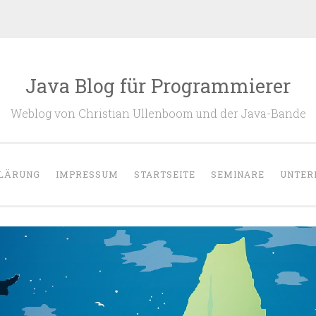
Java Blog für Programmierer
Weblog von Christian Ullenboom und der Java-Bande
LÄRUNG
IMPRESSUM
STARTSEITE
SEMINARE
UNTER