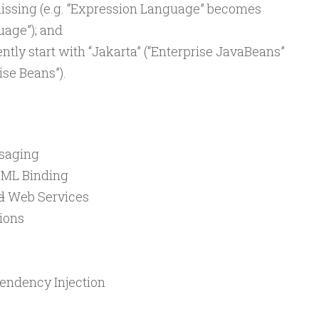
missing (e.g. “Expression Language” becomes
uage”); and
tly start with “Jakarta” (“Enterprise JavaBeans”
se Beans”).
saging
ML Binding
d
Web Services
ions
endency Injection