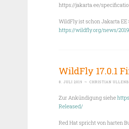
https://jakarta.ee/specificat
WildFly ist schon Jakarta EE 8
https://wildfly.org/news/20
WildFly 17.0.1 F
8. JULI 2019
~
CHRISTIAN ULLEN
Zur Ankündigung siehe
http
Released/
Red Hat spricht von harten B