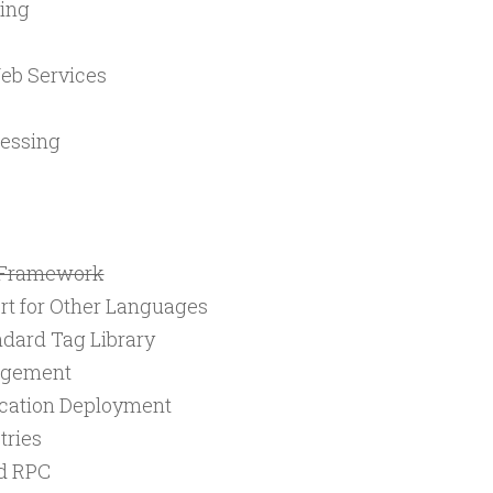
ing
eb Services
essing
Framework
t for Other Languages
ndard Tag Library
agement
ication Deployment
tries
d RPC