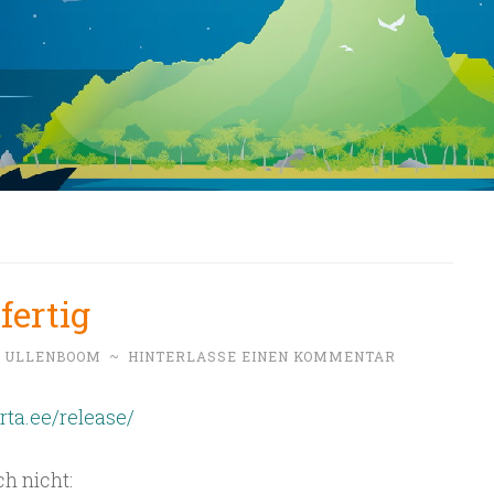
fertig
N ULLENBOOM
~
HINTERLASSE EINEN KOMMENTAR
arta.ee/release/
h nicht: