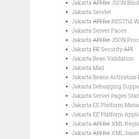
Jakarta
API for
JSON Bind
Jakarta Servlet
Jakarta
API for
RESTful W
Jakarta Server Faces
Jakarta
API for
JSON Proc
Jakarta
EE
Security
API
Jakarta Bean Validation
Jakarta Mail
Jakarta Beans Activation
Jakarta Debugging Suppor
Jakarta Server Pages Sta
Jakarta EE Platform Man
Jakarta EE Platform Appl
Jakarta
API for
XML Regis
Jakarta
API for
XML-base