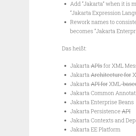
Add “Jakarta” when it is 
“Jakarta Expression Lang
Rework names to consisten
becomes “Jakarta Enterpri
Das heißt:
Jakarta
APIs
for XML Mes
Jakarta
Architecture for
X
Jakarta
API for
XML
-base
Jakarta Common Annotat
Jakarta Enterprise Beans
Jakarta Persistence
API
Jakarta Contexts and Dep
Jakarta EE Platform