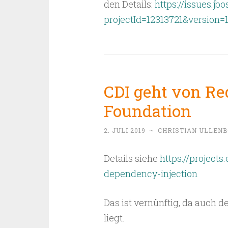
den Details:
https://issues.jb
projectId=12313721&version=
CDI geht von Red
Foundation
2. JULI 2019
~
CHRISTIAN ULLEN
Details siehe
https://projects
dependency-injection
Das ist vernünftig, da auch d
liegt.