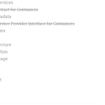
ervices
tract for Containers
tadata
rvice Provider Interface for Containers
ies
ecture
tion
uage
t