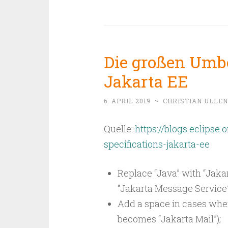
Die großen Umb
Jakarta EE
6. APRIL 2019
~
CHRISTIAN ULLE
Quelle:
https://blogs.eclips
specifications-jakarta-ee
Replace “Java” with “Jaka
“Jakarta Message Service”
Add a space in cases whe
becomes “Jakarta Mail”);