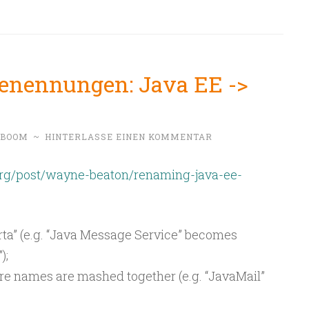
enennungen: Java EE ->
NBOOM
~
HINTERLASSE EINEN KOMMENTAR
e.org/post/wayne-beaton/renaming-java-ee-
rta” (e.g. “Java Message Service” becomes
);
re names are mashed together (e.g. “JavaMail”