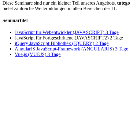
Diese Seminare sind nur ein kleiner Teil unseres Angebots.
tutego
bietet zahlreiche Weiterbildungen in allen Bereichen der IT.
Seminartitel
JavaScript für Webentwickler
(JAVASCRIPT) 3 Tage
JavaScript für Fortgeschrittene
(JAVASCRIPT2) 2 Tage
jQuery JavaScript-Bibliothek
(JQUERY) 2 Tage
AngularJS JavaScript-Framework
(ANGULARJS) 3 Tage
Vue.js
(VUEJS) 3 Tage