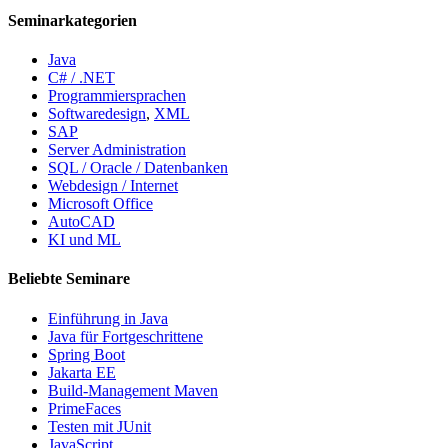
Seminarkategorien
Java
C# / .NET
Programmiersprachen
Softwaredesign
,
XML
SAP
Server Administration
SQL / Oracle / Datenbanken
Webdesign / Internet
Microsoft Office
AutoCAD
KI und ML
Beliebte Seminare
Einführung in Java
Java für Fortgeschrittene
Spring Boot
Jakarta EE
Build-Management Maven
PrimeFaces
Testen mit JUnit
JavaScript