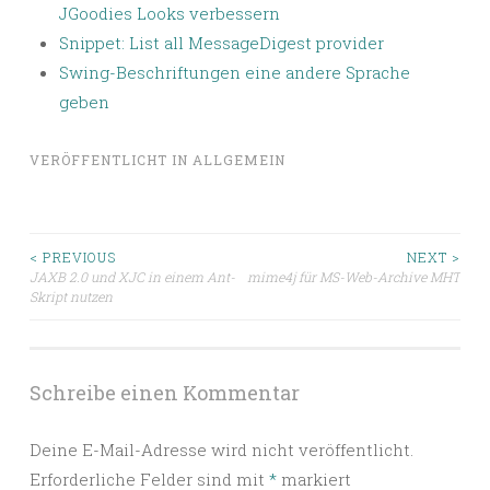
JGoodies Looks verbessern
Snippet: List all MessageDigest provider
Swing-Beschriftungen eine andere Sprache
geben
VERÖFFENTLICHT IN
ALLGEMEIN
Beitragsnavigation
< PREVIOUS
NEXT >
JAXB 2.0 und XJC in einem Ant-
mime4j für MS-Web-Archive MHT
Skript nutzen
Schreibe einen Kommentar
Deine E-Mail-Adresse wird nicht veröffentlicht.
Erforderliche Felder sind mit
*
markiert