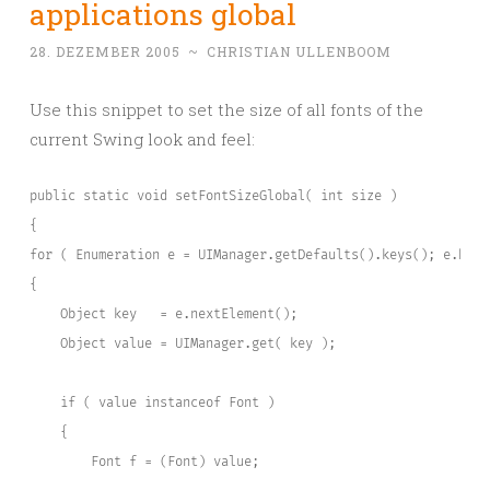
applications global
28. DEZEMBER 2005
~
CHRISTIAN ULLENBOOM
Use this snippet to set the size of all fonts of the
current Swing look and feel:
public static void setFontSizeGlobal( int size )
{
for ( Enumeration e = UIManager.getDefaults().keys(); e.hasM
{
    Object key   = e.nextElement();
    Object value = UIManager.get( key );
    if ( value instanceof Font )
    {
        Font f = (Font) value;