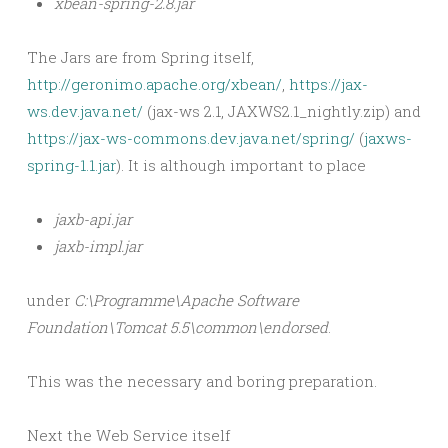
xbean-spring-2.8.jar
The Jars are from Spring itself,
http://geronimo.apache.org/xbean/
,
https://jax-
ws.dev.java.net/
(jax-ws 2.1, JAXWS2.1_nightly.zip) and
https://jax-ws-commons.dev.java.net/spring/
(
jaxws-
spring-1.1.jar
). It is although important to place
jaxb-api.jar
jaxb-impl.jar
under
C:\Programme\Apache Software
Foundation\Tomcat 5.5\common\endorsed
.
This was the necessary and boring preparation.
Next the Web Service itself