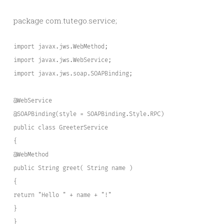
package com.tutego.service;
import javax.jws.WebMethod;
import javax.jws.WebService;
import javax.jws.soap.SOAPBinding;  
@WebService
@SOAPBinding(style = SOAPBinding.Style.RPC)
public class GreeterService
{
@WebMethod
public String greet( String name )
{
return "Hello " + name + "!"
}
}