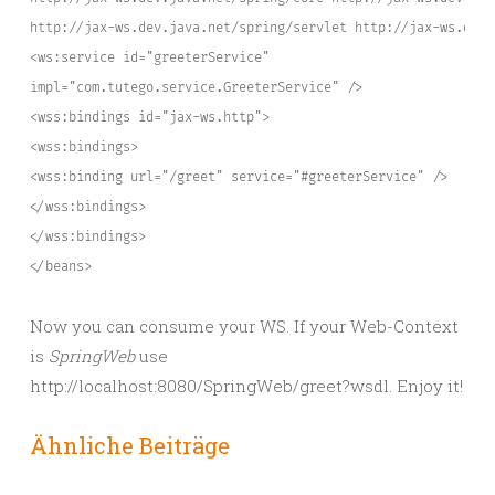
http://jax-ws.dev.java.net/spring/servlet http://jax-ws.dev.
<ws:service id="greeterService"
impl="com.tutego.service.GreeterService" />
<wss:bindings id="jax-ws.http">
<wss:bindings>
<wss:binding url="/greet" service="#greeterService" />
</wss:bindings>
</wss:bindings>
</beans>
Now you can consume your WS. If your Web-Context
is
SpringWeb
use
http://localhost:8080/SpringWeb/greet?wsdl. Enjoy it!
Ähnliche Beiträge