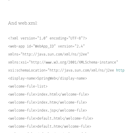
And web.xml:
<?xml version="1.0" encoding="UTF-8"?>
<web-app id="WebApp_ID" version="2.4"
xmlns="http://java.sun.com/xml/ns/j2ee"
xmlns:xsi="http://www.w3.org/2001/XMLSchema-instance"
xsi:schemaLocation="http://java.sun.com/xml/ns/j2ee 
http://j
<display-name>SpringWeb</display-name>
<welcome-file-list>
<welcome-file>index.html</welcome-file>
<welcome-file>index.htm</welcome-file>
<welcome-file>index.jsp</welcome-file>
<welcome-file>default.html</welcome-file>
<welcome-file>default.htm</welcome-file>