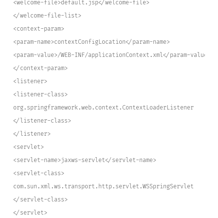
<welcome-file>default.jsp</welcome-file>
</welcome-file-list>
<context-param>
<param-name>contextConfigLocation</param-name>
<param-value>/WEB-INF/applicationContext.xml</param-value>
</context-param>
<listener>
<listener-class>
org.springframework.web.context.ContextLoaderListener
</listener-class>
</listener>
<servlet>
<servlet-name>jaxws-servlet</servlet-name>
<servlet-class>
com.sun.xml.ws.transport.http.servlet.WSSpringServlet
</servlet-class>
</servlet>