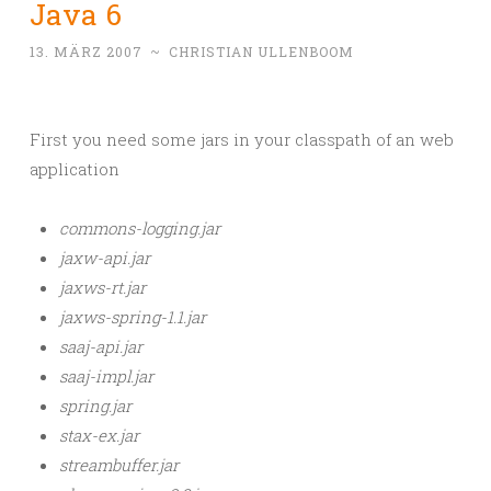
Java 6
13. MÄRZ 2007
~
CHRISTIAN ULLENBOOM
First you need some jars in your classpath of an web
application
commons-logging.jar
jaxw-api.jar
jaxws-rt.jar
jaxws-spring-1.1.jar
saaj-api.jar
saaj-impl.jar
spring.jar
stax-ex.jar
streambuffer.jar