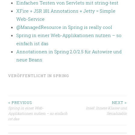
Einfaches Testen von Servlets mit string-test
XFire + JSR 181 Annotations + Jetty = Simple
Web-Service
@ManagedResource in Spring is really cool
Spring in einer Web-Applikationen nutzen – so
einfach ist das
Annotationen in Spring 2.0/2.5 für Autowire und
neue Beans
VERÖFFENTLICHT IN
SPRING
Beitragsnavigation
< PREVIOUS
NEXT >
Spring in einer Web-
Insel: Innere Klasse und
Applikationen nutzen – so einfach
Serializable
ist das