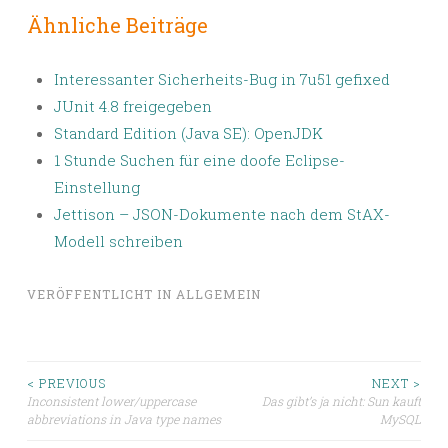
Ähnliche Beiträge
Interessanter Sicherheits-Bug in 7u51 gefixed
JUnit 4.8 freigegeben
Standard Edition (Java SE): OpenJDK
1 Stunde Suchen für eine doofe Eclipse-
Einstellung
Jettison – JSON-Dokumente nach dem StAX-
Modell schreiben
VERÖFFENTLICHT IN
ALLGEMEIN
Beitragsnavigation
< PREVIOUS
NEXT >
Inconsistent lower/uppercase
Das gibt’s ja nicht: Sun kauft
abbreviations in Java type names
MySQL