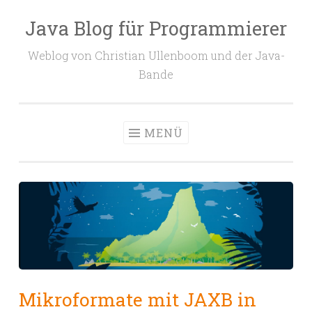
Java Blog für Programmierer
Zum
Inhalt
Weblog von Christian Ullenboom und der Java-
springen
Bande
MENÜ
Mikroformate mit JAXB in