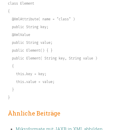
class Element
{
  @XmlAttribute( name = "class" )
  public String key;
  @XmlValue
  public String value;
  public Element() { }
  public Element( String key, String value )
  {
    this.key = key;
    this.value = value;
  }
}
Ähnliche Beiträge
Mikroformate mit JAXB in XML abbilden