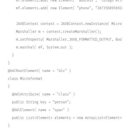
    mf.elements.add( new Element( "address", "tutego Allee" 
    mf.elements.add( new Element( "phone", "2873568956928" )
    JAXBContext context = JAXBContext.newInstance( Microform
    Marshaller m = context.createMarshaller();
    m.setProperty( Marshaller.JAXB_FORMATTED_OUTPUT, Boolean
    m.marshal( mf, System.out );
  }
}
@XmlRootElement( name = "div" )
class Microformat
{
  @XmlAttribute( name = "class" )
  public String key = "person";
  @XmlElement( name = "span" )
  public List<Element> elements = new ArrayList<Element>();
}