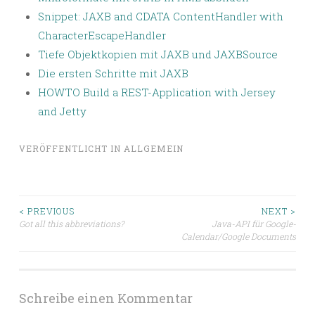
Snippet: JAXB and CDATA ContentHandler with
CharacterEscapeHandler
Tiefe Objektkopien mit JAXB und JAXBSource
Die ersten Schritte mit JAXB
HOWTO Build a REST-Application with Jersey
and Jetty
VERÖFFENTLICHT IN
ALLGEMEIN
Beitragsnavigation
< PREVIOUS
NEXT >
Got all this abbreviations?
Java-API für Google-
Calendar/Google Documents
Schreibe einen Kommentar