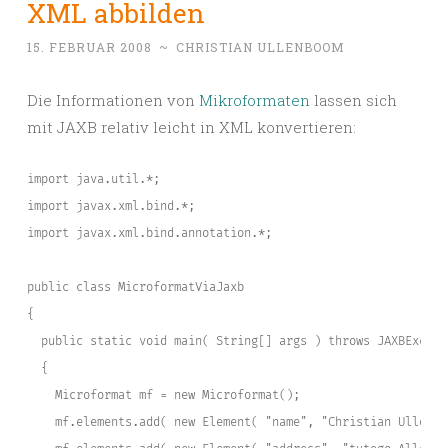
XML abbilden
15. FEBRUAR 2008
~
CHRISTIAN ULLENBOOM
Die Informationen von
Mikroformaten
lassen sich
mit JAXB relativ leicht in XML konvertieren:
import java.util.*;
import javax.xml.bind.*;
import javax.xml.bind.annotation.*;
public class MicroformatViaJaxb
{
  public static void main( String[] args ) throws JAXBExcept
  {
    Microformat mf = new Microformat();
    mf.elements.add( new Element( "name", "Christian Ullenbo