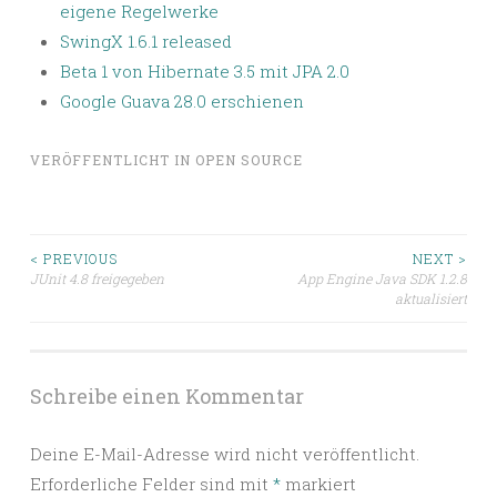
eigene Regelwerke
SwingX 1.6.1 released
Beta 1 von Hibernate 3.5 mit JPA 2.0
Google Guava 28.0 erschienen
VERÖFFENTLICHT IN
OPEN SOURCE
Beitragsnavigation
< PREVIOUS
NEXT >
JUnit 4.8 freigegeben
App Engine Java SDK 1.2.8
aktualisiert
Schreibe einen Kommentar
Deine E-Mail-Adresse wird nicht veröffentlicht.
Erforderliche Felder sind mit
*
markiert