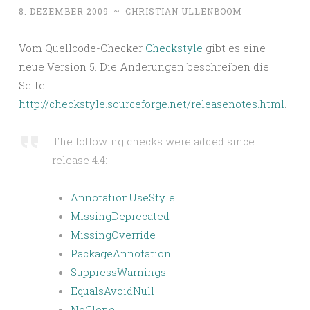
8. DEZEMBER 2009
~
CHRISTIAN ULLENBOOM
Vom Quellcode-Checker
Checkstyle
gibt es eine
neue Version 5. Die Änderungen beschreiben die
Seite
http://checkstyle.sourceforge.net/releasenotes.html
.
The following checks were added since
release 4.4:
AnnotationUseStyle
MissingDeprecated
MissingOverride
PackageAnnotation
SuppressWarnings
EqualsAvoidNull
NoClone