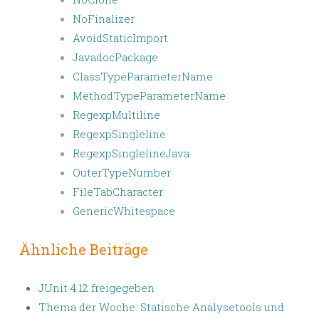
NoFinalizer
AvoidStaticImport
JavadocPackage
ClassTypeParameterName
MethodTypeParameterName
RegexpMultiline
RegexpSingleline
RegexpSinglelineJava
OuterTypeNumber
FileTabCharacter
GenericWhitespace
Ähnliche Beiträge
JUnit 4.12 freigegeben
Thema der Woche: Statische Analysetools und