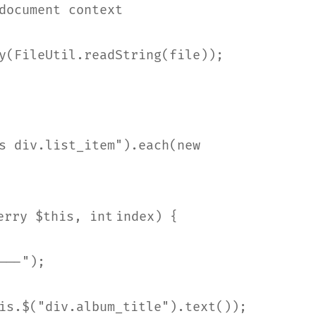
document context
y(FileUtil.readString(file));
s div.list_item"
).each(
new
erry $
this
,
int
index) {
---"
);
is
.$(
"div.album_title"
).text());