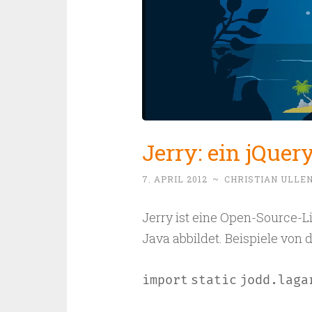
Jerry: ein jQuer
7. APRIL 2012
~
CHRISTIAN ULLE
Jerry ist eine Open-Source-Li
Java abbildet. Beispiele von 
import
static
jodd.laga