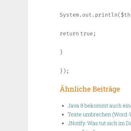
System.out.println($
th
return
true
;
}
});
Ähnliche Beiträge
Java 8 bekommt auch eine
Texte umbrechen (Word-
JNotify: Was tut sich im 