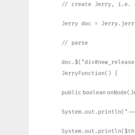
// create Jerry, i.e. 
Jerry doc = Jerry.jerr
// parse
doc.$(
"div#new_release
JerryFunction() {
public
boolean
onNode(J
System.out.println(
"--
System.out.println($
th