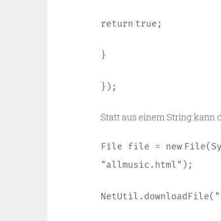
return
true
;
}
});
Statt aus einem String kann 
File file =
new
File(S
"allmusic.html"
);
NetUtil.downloadFile(
"