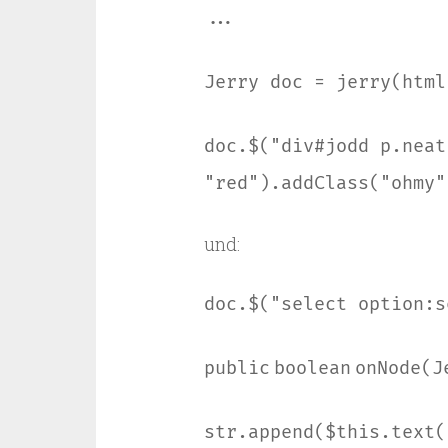
...
Jerry doc = jerry(html
doc.$(
"div#jodd p.neat
"red"
).addClass(
"ohmy"
und:
doc.$(
"select option:s
public
boolean
onNode(J
str.append($
this
.text(