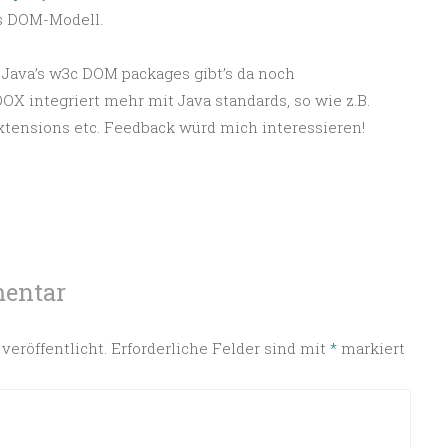
s DOM-Modell.
 Java’s w3c DOM packages gibt’s da noch
jOOX integriert mehr mit Java standards, so wie z.B.
xtensions etc. Feedback würd mich interessieren!
mentar
veröffentlicht.
Erforderliche Felder sind mit
*
markiert