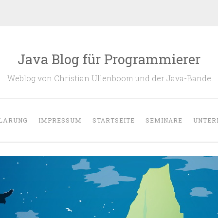
Java Blog für Programmierer
Weblog von Christian Ullenboom und der Java-Bande
LÄRUNG
IMPRESSUM
STARTSEITE
SEMINARE
UNTER