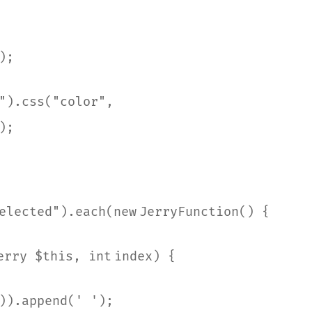
);
"
).css(
"color"
,
);
elected"
).each(
new
JerryFunction() {
erry $
this
,
int
index) {
)).append(
' '
);