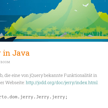
y in Java
NBOOM
b, die eine von jQuery bekannte Funktionalität in
der Webseite:
http://jodd.org/doc/jerry/index.html
.
rto.dom.jerry.Jerry.jerry;