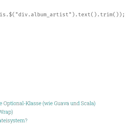
is
.$(
"div.album_artist"
).text().trim());
 Optional-Klasse (wie Guava und Scala)
Wrap)
Dateisystem?