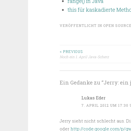
range() in Java
this für kaskadierte Meth
VERÖFFENTLICHT IN
OPEN SOURC
Beitragsnavigat
< PREVIOUS
Noch ein 1. April Java-Scherz
Ein Gedanke zu “
Jerry: ein
Lukas Eder
7. APRIL 2012 UM 17:30
Jerry sieht nicht schlecht aus. 
oder
http://code.google.com/p/g