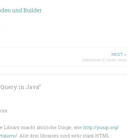
oden und Builder
E
ion
NEXT >
Osterrätsel (C, nicht Java)
 jQuery in Java
”
 UHR
Die Library macht ähnliche Dinge, wie
http://jsoup.org/
wtquery/
. Alle drei libraries sind sehr stark HTML-