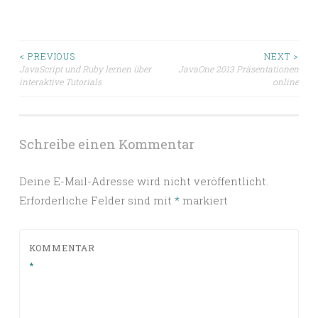
Beitragsnavigation
< PREVIOUS
NEXT >
JavaScript und Ruby lernen über
JavaOne 2013 Präsentationen
interaktive Tutorials
online
Schreibe einen Kommentar
Deine E-Mail-Adresse wird nicht veröffentlicht.
Erforderliche Felder sind mit
*
markiert
KOMMENTAR
*