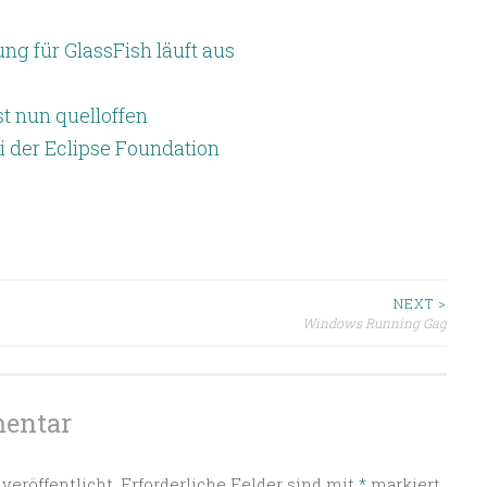
g für GlassFish läuft aus
 nun quelloffen
i der Eclipse Foundation
ion
NEXT >
Windows Running Gag
mentar
veröffentlicht.
Erforderliche Felder sind mit
*
markiert