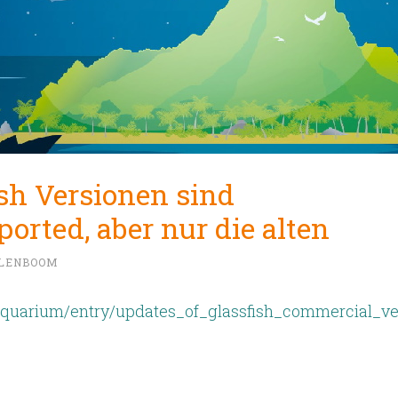
sh Versionen sind
orted, aber nur die alten
LLENBOOM
eaquarium/entry/updates_of_glassfish_commercial_ve