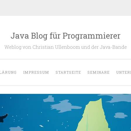
Java Blog für Programmierer
Weblog von Christian Ullenboom und der Java-Bande
LÄRUNG
IMPRESSUM
STARTSEITE
SEMINARE
UNTER