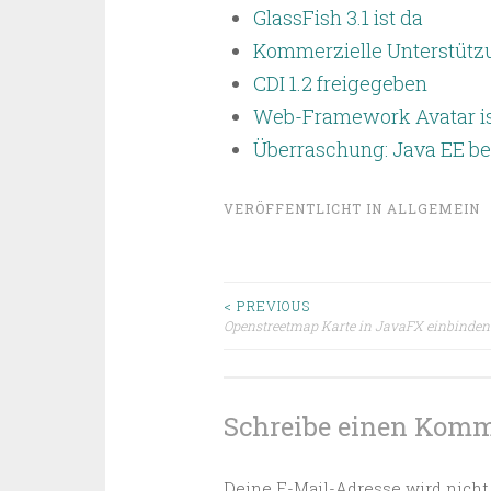
GlassFish 3.1 ist da
Kommerzielle Unterstützun
CDI 1.2 freigegeben
Web-Framework Avatar ist
Überraschung: Java EE be
VERÖFFENTLICHT IN
ALLGEMEIN
Beitragsnavigat
< PREVIOUS
Openstreetmap Karte in JavaFX einbinden
Schreibe einen Kom
Deine E-Mail-Adresse wird nicht 