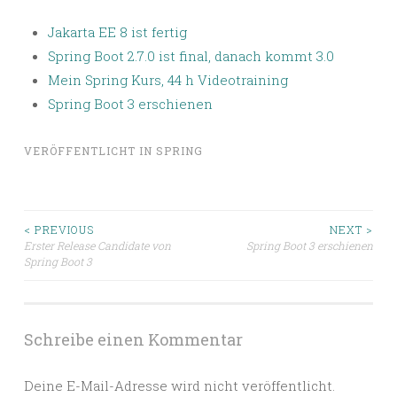
Jakarta EE 8 ist fertig
Spring Boot 2.7.0 ist final, danach kommt 3.0
Mein Spring Kurs, 44 h Videotraining
Spring Boot 3 erschienen
VERÖFFENTLICHT IN
SPRING
Beitragsnavigation
< PREVIOUS
NEXT >
Erster Release Candidate von
Spring Boot 3 erschienen
Spring Boot 3
Schreibe einen Kommentar
Deine E-Mail-Adresse wird nicht veröffentlicht.