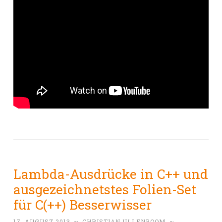
Lambda-Ausdrücke in C++ und
ausgezeichnetstes Folien-Set
für C(++) Besserwisser
17. AUGUST 2013
~
CHRISTIAN ULLENBOOM
~