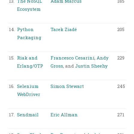
13.
The NoSQL
Adam Marcus
185
Ecosystem
14.
Python
Tarek Ziadé
205
Packaging
15.
Riak and
Francesco Cesarini
,
Andy
229
Erlang/OTP
Gross
, and
Justin Sheehy
16.
Selenium
Simon Stewart
245
WebDriver
17.
Sendmail
Eric Allman
271