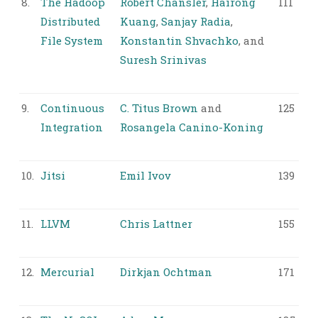
8.
The Hadoop
Robert Chansler
,
Hairong
111
Distributed
Kuang
,
Sanjay Radia
,
File System
Konstantin Shvachko
, and
Suresh Srinivas
9.
Continuous
C. Titus Brown
and
125
Integration
Rosangela Canino-Koning
10.
Jitsi
Emil Ivov
139
11.
LLVM
Chris Lattner
155
12.
Mercurial
Dirkjan Ochtman
171