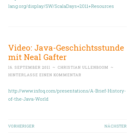
lang.org/display/SW/ScalaDays+2011+Resources
Video: Java-Geschichtsstunde
mit Neal Gafter
16. SEPTEMBER 2011
~
CHRISTIAN ULLENBOOM
~
HINTERLASSE EINEN KOMMENTAR
http://www.infoq.com/presentations/A-Brief-History-
of-the-Java-World
Beiträge-
VORHERIGER
NÄCHSTER