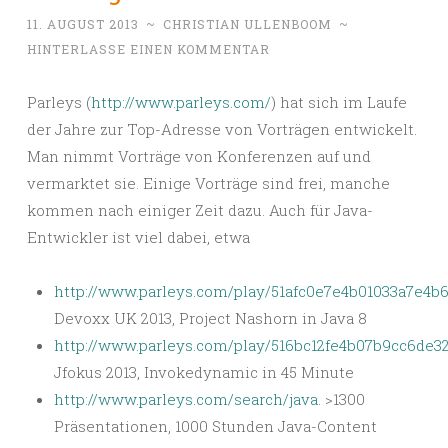
11. AUGUST 2013
~
CHRISTIAN ULLENBOOM
~
HINTERLASSE EINEN KOMMENTAR
Parleys (
http://www.parleys.com/
) hat sich im Laufe
der Jahre zur Top-Adresse von Vorträgen entwickelt.
Man nimmt Vorträge von Konferenzen auf und
vermarktet sie. Einige Vorträge sind frei, manche
kommen nach einiger Zeit dazu. Auch für Java-
Entwickler ist viel dabei, etwa
http://www.parleys.com/play/51afc0e7e4b01033a7e4b
Devoxx UK 2013, Project Nashorn in Java 8
http://www.parleys.com/play/516bc12fe4b07b9cc6de3
Jfokus 2013, Invokedynamic in 45 Minute
http://www.parleys.com/search/java
. >1300
Präsentationen, 1000 Stunden Java-Content