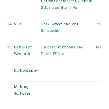
Carlos Scheidegger
,
Claudio
Silva
, and
Huy T. Vo
24.
VTK
Berk Geveci
and
Will
395
Schroeder
25.
Battle For
Richard Shimooka
and
411
Wesnoth
David White
Bibliography
Making
Software