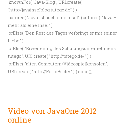
.knownFor( "Java-Blog", URI.create(
"http://javainselblog.tutego.de" ) )
.autored( "Java ist auch eine Insel" ).autored( "Java –
mehr als eine Insel" )
.orElse( "Den Rest des Tages verbringt er mit seiner
Liebe" )
.orElse( "Erweiterung des Schulungsunternehmens
tutego", URI.create( "http://tutego.de/" ) )
.orElse( "alten Computern/Videospielkonsolen",
URI.create( "http://RetroBu.de/" ) ).done();
Video von JavaOne 2012
online