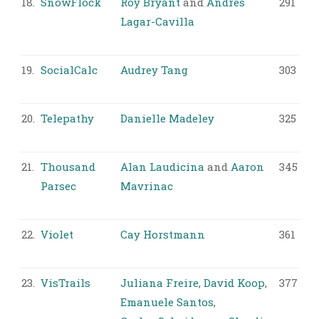
18.
SnowFlock
Roy Bryant
and
Andrés
291
Lagar-Cavilla
19.
SocialCalc
Audrey Tang
303
20.
Telepathy
Danielle Madeley
325
21.
Thousand
Alan Laudicina
and
Aaron
345
Parsec
Mavrinac
22.
Violet
Cay Horstmann
361
23.
VisTrails
Juliana Freire
,
David Koop
,
377
Emanuele Santos
,