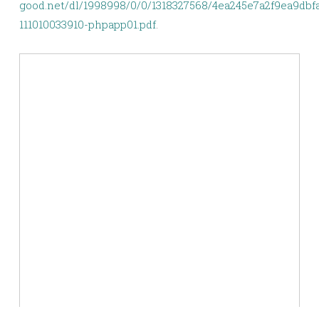
good.net/dl/1998998/0/0/1318327568/4ea245e7a2f9ea9dbfa
111010033910-phpapp01.pdf
.