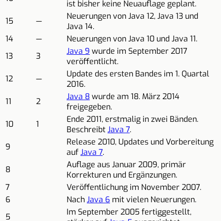
ist bisher keine Neuauflage geplant.
Neuerungen von Java 12, Java 13 und
15
—
Java 14.
14
—
Neuerungen von Java 10 und Java 11.
Java 9
wurde im September 2017
13
3
veröffentlicht.
Update des ersten Bandes im 1. Quartal
12
—
2016.
Java 8
wurde am 18. März 2014
11
2
freigegeben.
Ende 2011, erstmalig in zwei Bänden.
10
1
Beschreibt
Java 7
.
Release 2010, Updates und Vorbereitung
9
auf
Java 7
.
Auflage aus Januar 2009, primär
8
Korrekturen und Ergänzungen.
7
Veröffentlichung im November 2007.
6
Nach
Java 6
mit vielen Neuerungen.
Im September 2005 fertiggestellt,
5