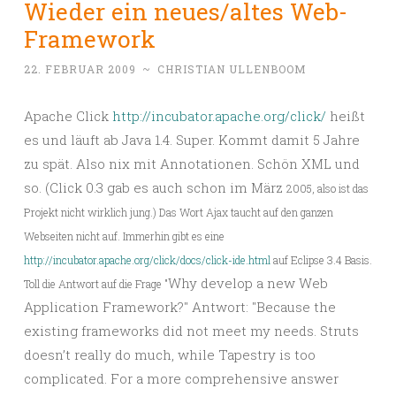
Wieder ein neues/altes Web-
Framework
22. FEBRUAR 2009
~
CHRISTIAN ULLENBOOM
Apache Click
http://incubator.apache.org/click/
heißt
es und läuft ab Java 1.4. Super. Kommt damit 5 Jahre
zu spät. Also nix mit Annotationen. Schön XML und
so. (Click 0.3 gab es auch schon im März
2005, also ist das
Projekt nicht wirklich jung.) Das Wort Ajax taucht auf den ganzen
Webseiten nicht auf. Immerhin gibt es eine
http://incubator.apache.org/click/docs/click-ide.html
auf Eclipse 3.4 Basis.
Why develop a new Web
Toll die Antwort auf die Frage "
Application Framework?" Antwort: "Because the
existing frameworks did not meet my needs. Struts
doesn’t really do much, while Tapestry is too
complicated. For a more comprehensive answer