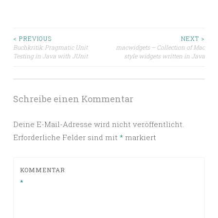
Beitragsnavigation
< PREVIOUS
NEXT >
Buchkritik: Pragmatic Unit
macwidgets – Collection of Mac
Testing in Java with JUnit
style widgets written in Java
Schreibe einen Kommentar
Deine E-Mail-Adresse wird nicht veröffentlicht.
Erforderliche Felder sind mit
*
markiert
KOMMENTAR
*