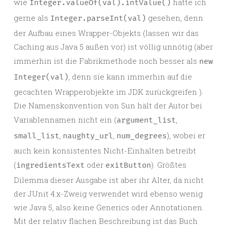
wie
hätte ich
Integer.valueOf(val).intValue()
gerne als
gesehen, denn
Integer.parseInt(val)
der Aufbau eines Wrapper-Objekts (lassen wir das
Caching aus Java 5 außen vor) ist völlig unnötig (aber
immerhin ist die Fabrikmethode noch besser als
new
, denn sie kann immerhin auf die
Integer(val)
gecachten Wrapperobjekte im JDK zurückgreifen ).
Die Namenskonvention von Sun hält der Autor bei
Variablennamen nicht ein (
,
argument_list
,
,
), wobei er
small_list
naughty_url
num_degrees
auch kein konsistentes Nicht-Einhalten betreibt
(
oder
). Größtes
ingredientsText
exitButton
Dilemma dieser Ausgabe ist aber ihr Alter, da nicht
der JUnit 4.x-Zweig verwendet wird ebenso wenig
wie Java 5, also keine Generics oder Annotationen.
Mit der relativ flachen Beschreibung ist das Buch