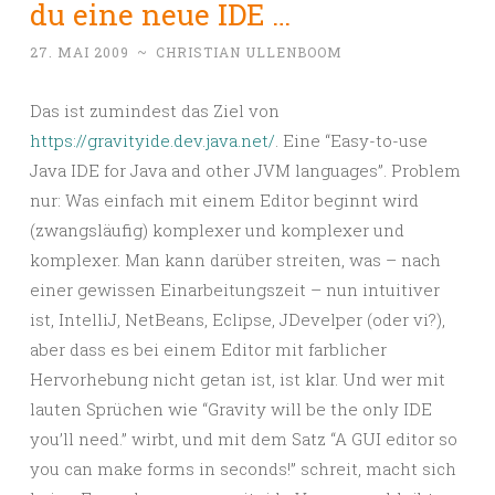
du eine neue IDE …
27. MAI 2009
~
CHRISTIAN ULLENBOOM
Das ist zumindest das Ziel von
https://gravityide.dev.java.net/
. Eine “Easy-to-use
Java IDE for Java and other JVM languages”. Problem
nur: Was einfach mit einem Editor beginnt wird
(zwangsläufig) komplexer und komplexer und
komplexer. Man kann darüber streiten, was – nach
einer gewissen Einarbeitungszeit – nun intuitiver
ist, IntelliJ, NetBeans, Eclipse, JDevelper (oder vi?),
aber dass es bei einem Editor mit farblicher
Hervorhebung nicht getan ist, ist klar. Und wer mit
lauten Sprüchen wie “Gravity will be the only IDE
you’ll need.” wirbt, und mit dem Satz “A GUI editor so
you can make forms in seconds!” schreit, macht sich