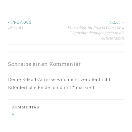
Beitragsnavigation
< PREVIOUS
NEXT >
JBoss 5.1
Vorschläge für Projekt Coin (Java
7 Sprachänderungen) geht in die
nächste Runde
Schreibe einen Kommentar
Deine E-Mail-Adresse wird nicht veröffentlicht.
Erforderliche Felder sind mit
*
markiert
KOMMENTAR
*