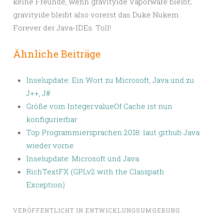
keine Freunde, wenn gravityide Vaporware bleibt;
gravityide bleibt also vorerst das Duke Nukem
Forever der Java-IDEs. Toll!
Ähnliche Beiträge
Inselupdate: Ein Wort zu Microsoft, Java und zu
J++, J#
Größe vom Integer.valueOf Cache ist nun
konfigurierbar
Top Programmiersprachen 2018: laut github Java
wieder vorne
Inselupdate: Microsoft und Java
RichTextFX (GPLv2 with the Classpath
Exception)
VERÖFFENTLICHT IN
ENTWICKLUNGSUMGEBUNG