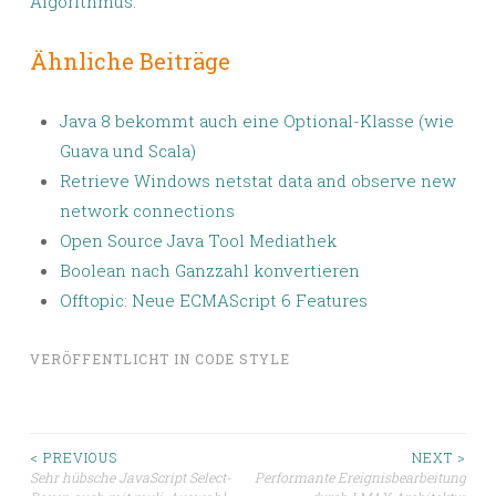
Algorithmus
.
Ähnliche Beiträge
Java 8 bekommt auch eine Optional-Klasse (wie
Guava und Scala)
Retrieve Windows netstat data and observe new
network connections
Open Source Java Tool Mediathek
Boolean nach Ganzzahl konvertieren
Offtopic: Neue ECMAScript 6 Features
VERÖFFENTLICHT IN
CODE STYLE
Beitragsnavigation
< PREVIOUS
NEXT >
Sehr hübsche JavaScript Select-
Performante Ereignisbearbeitung