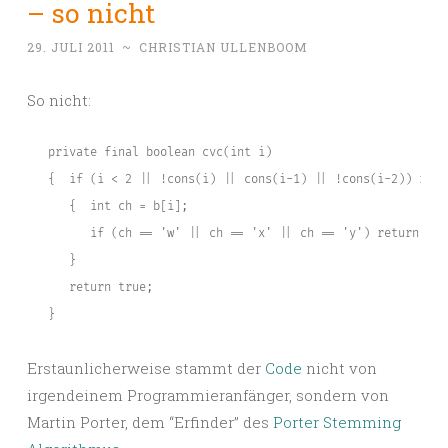
– so nicht
29. JULI 2011
~
CHRISTIAN ULLENBOOM
So nicht:
   private final boolean cvc(int i)

   {  if (i < 2 || !cons(i) || cons(i-1) || !cons(i-2)) retur
      {  int ch = b[i];

         if (ch == 'w' || ch == 'x' || ch == 'y') return fals
      }

      return true;

   }
Erstaunlicherweise stammt der
Code
nicht von
irgendeinem Programmieranfänger, sondern von
Martin Porter, dem “Erfinder” des
Porter Stemming