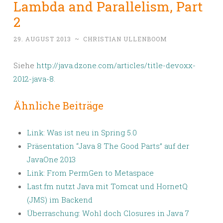
Lambda and Parallelism, Part
2
29. AUGUST 2013
~
CHRISTIAN ULLENBOOM
Siehe
http://java.dzone.com/articles/title-devoxx-
2012-java-8
.
Ähnliche Beiträge
Link: Was ist neu in Spring 5.0
Präsentation “Java 8 The Good Parts” auf der
JavaOne 2013
Link: From PermGen to Metaspace
Last.fm nutzt Java mit Tomcat und HornetQ
(JMS) im Backend
Überraschung: Wohl doch Closures in Java 7