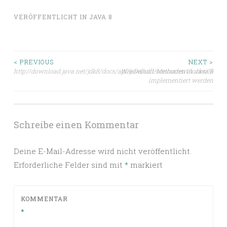
VERÖFFENTLICHT IN
JAVA 8
Beitragsnavigation
< PREVIOUS
NEXT >
http://download.java.net/jdk8/docs/api/java/util/concurrent/locks/Stam
Wie Default-Methoden in Java 8
implementiert werden
Schreibe einen Kommentar
Deine E-Mail-Adresse wird nicht veröffentlicht.
Erforderliche Felder sind mit
*
markiert
KOMMENTAR
*