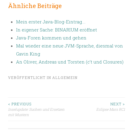
Ähnliche Beiträge
Mein erster Java-Blog-Eintrag….
In eigener Sache: BINARIUM eröffnet
Java-Foren kommen und gehen
Mal wieder eine neue JVM-Sprache, diesmal von
Gavin King
An Oliver, Andreas und Torsten (c’t und Closures)
VERÖFFENTLICHT IN
ALLGEMEIN
Beitragsnavigation
< PREVIOUS
NEXT >
Inselupdate: Suchen und Ersetzen
Eclipse Mars RC1
mit Mustern