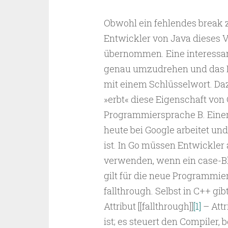
Obwohl ein fehlendes break z
Entwickler von Java dieses 
übernommen. Eine interessa
genau umzudrehen und das Du
mit einem Schlüsselwort. Daz
»erbt« diese Eigenschaft von 
Programmiersprache B. Einer 
heute bei Google arbeitet un
ist. In Go müssen Entwickler
verwenden, wenn ein case-Blo
gilt für die neue Programmie
fallthrough. Selbst in C++ gi
Attribut [[fallthrough]]
[1]
– Attr
ist; es steuert den Compiler