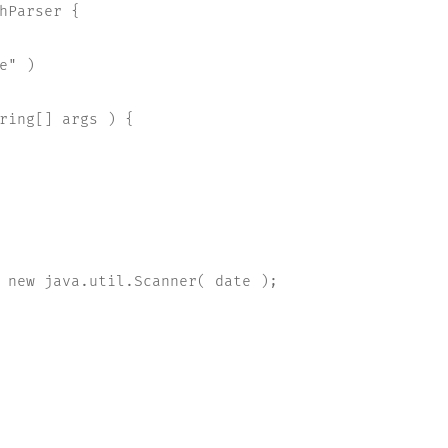
hParser {

" )

ring[] args ) {

 new java.util.Scanner( date );
