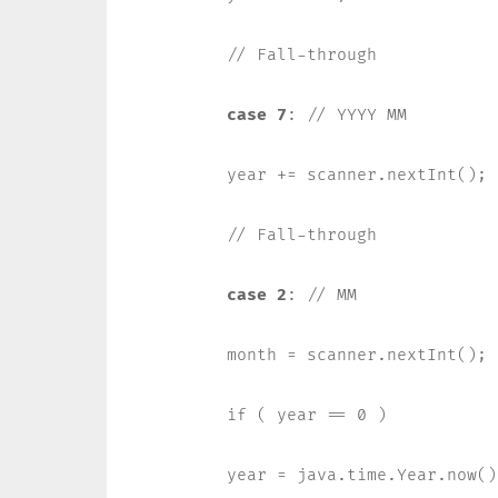
// Fall-through

case 7
: // YYYY MM

year += scanner.nextInt();

// Fall-through

case 2
: // MM

month = scanner.nextInt();

if ( year == 0 )

year = java.time.Year.now()