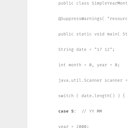
public class SimpleYearMont
@SuppressWarnings( "resource
public static void main( St
String date = "17 12";

int month = 0, year = 0;

java.util.Scanner scanner =
switch ( date.length() ) {

case 5
:  // YY MM

year = 2000;
