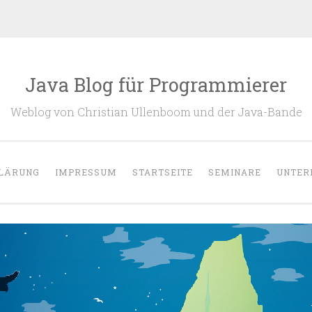
Java Blog für Programmierer
Weblog von Christian Ullenboom und der Java-Bande
LÄRUNG
IMPRESSUM
STARTSEITE
SEMINARE
UNTER