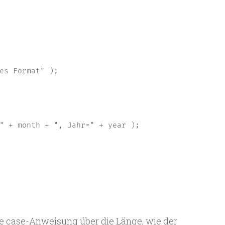
es Format" );

" + month + ", Jahr=" + year );

ne case-Anweisung über die Länge, wie der