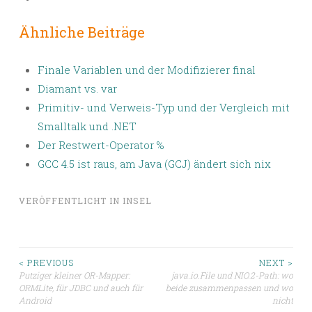
Ähnliche Beiträge
Finale Variablen und der Modifizierer final
Diamant vs. var
Primitiv- und Verweis-Typ und der Vergleich mit
Smalltalk und .NET
Der Restwert-Operator %
GCC 4.5 ist raus, am Java (GCJ) ändert sich nix
VERÖFFENTLICHT IN
INSEL
Beitragsnavigation
< PREVIOUS
NEXT >
Putziger kleiner OR-Mapper:
java.io.File und NIO.2-Path: wo
ORMLite, für JDBC und auch für
beide zusammenpassen und wo
Android
nicht