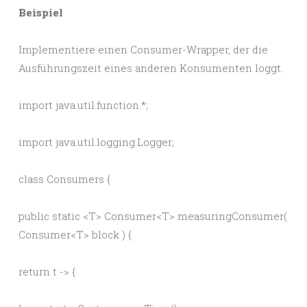
Beispiel
Implementiere einen Consumer-Wrapper, der die
Ausführungszeit eines anderen Konsumenten loggt.
import java.util.function.*;
import java.util.logging.Logger;
class Consumers {
public static <T> Consumer<T> measuringConsumer(
Consumer<T> block ) {
return t -> {