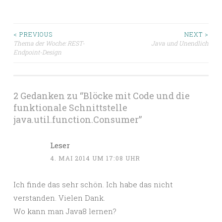
Beitragsnavigation
< PREVIOUS
NEXT >
Thema der Woche: REST-
Java und Unendlich
Endpoint-Design
2 Gedanken zu “
Blöcke mit Code und die
funktionale Schnittstelle
java.util.function.Consumer
”
Leser
4. MAI 2014 UM 17:08 UHR
Ich finde das sehr schön. Ich habe das nicht
verstanden. Vielen Dank.
Wo kann man Java8 lernen?