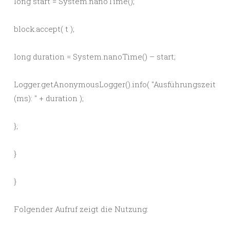
long start = System.nanoTime();
block.accept( t );
long duration = System.nanoTime() – start;
Logger.getAnonymousLogger().info( "Ausführungszeit
(ms): " + duration );
};
}
}
Folgender Aufruf zeigt die Nutzung: