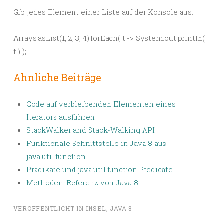
Gib jedes Element einer Liste auf der Konsole aus:
Arrays.asList(1, 2, 3, 4).forEach( t -> System.out.println(
t ) );
Ähnliche Beiträge
Code auf verbleibenden Elementen eines
Iterators ausführen
StackWalker and Stack-Walking API
Funktionale Schnittstelle in Java 8 aus
java.util.function
Prädikate und java.util.function.Predicate
Methoden-Referenz von Java 8
VERÖFFENTLICHT IN
INSEL
,
JAVA 8