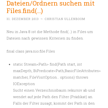
Dateien/Ordnern suchen mit
Files.find(…)
31. DEZEMBER 2013
~
CHRISTIAN ULLENBOOM
Neu in Java 8 ist die Methode find(…) in Files um
Dateien nach gewissen Kriterien zu finden.
final class java.nio.file.Files
static Stream<Path> find(Path start, int
maxDepth, BiPredicate<Path,BasicFileAttributes>
matcher, FileVisitOption… options) throws
IOException
Sucht einen Verzeichnisbaum rekursiv ab und
wendet auf jede Path den Filter (Prädikat) an.
Falls der Filter zusagt, kommt der Path in den