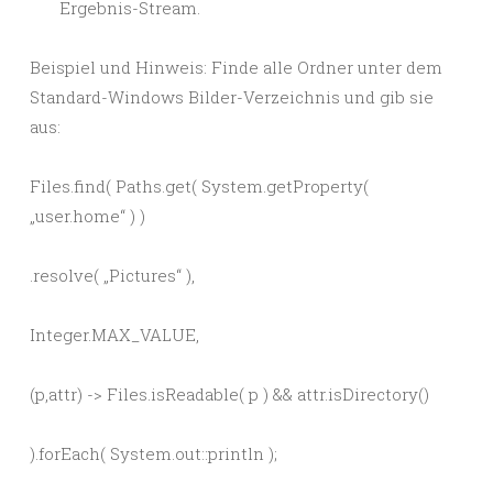
Ergebnis-Stream.
Beispiel und Hinweis: Finde alle Ordner unter dem
Standard-Windows Bilder-Verzeichnis und gib sie
aus:
Files.find( Paths.get( System.getProperty(
„user.home“ ) )
.resolve( „Pictures“ ),
Integer.MAX_VALUE,
(p,attr) -> Files.isReadable( p ) && attr.isDirectory()
).forEach( System.out::println );