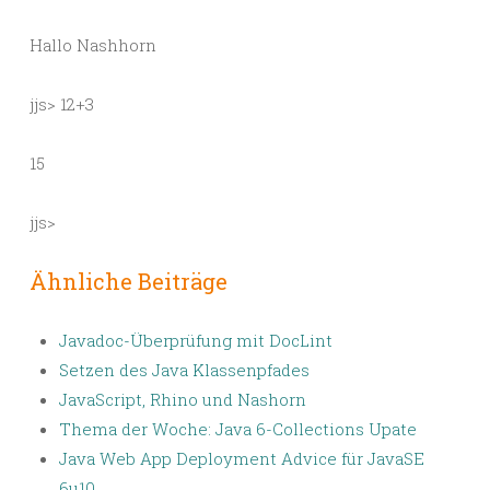
Hallo Nashhorn
jjs> 12+3
15
jjs>
Ähnliche Beiträge
Javadoc-Überprüfung mit DocLint
Setzen des Java Klassenpfades
JavaScript, Rhino und Nashorn
Thema der Woche: Java 6-Collections Upate
Java Web App Deployment Advice für JavaSE
6u10