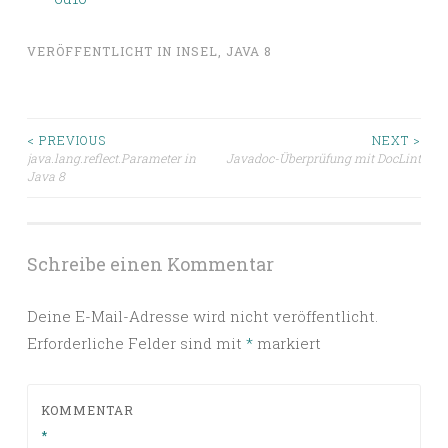
VERÖFFENTLICHT IN
INSEL
,
JAVA 8
Beitragsnavigation
< PREVIOUS
NEXT >
java.lang.reflect.Parameter in
Javadoc-Überprüfung mit DocLint
Java 8
Schreibe einen Kommentar
Deine E-Mail-Adresse wird nicht veröffentlicht.
Erforderliche Felder sind mit
*
markiert
KOMMENTAR
*