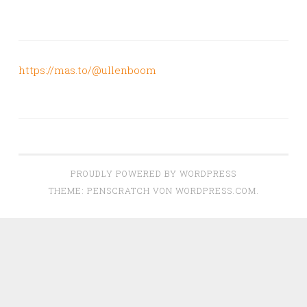
https://mas.to/@ullenboom
PROUDLY POWERED BY WORDPRESS
THEME: PENSCRATCH VON
WORDPRESS.COM
.