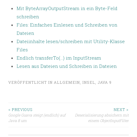
Mit ByteArrayOutputStream in ein Byte-Feld
schreiben
Files: Einfaches Einlesen und Schreiben von
Dateien
Dateiinhalte lesen/schreiben mit Utility-Klasse
Files
Endlich transferTo(…) im InputStream
Lesen aus Dateien und Schreiben in Dateien
VERÖFFENTLICHT IN
ALLGEMEIN
,
INSEL
,
JAVA 9
Beitragsnavigation
< PREVIOUS
NEXT >
Google Guava steigt (endlich) auf
Deserialisierung absichern mit
Java 8 um
einem ObjectInputFilter