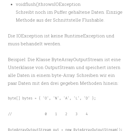
voidflush()throwsIOException
Schreibt noch im Puffer gehaltene Daten. Einzige
Methode aus der Schnittstelle Flushable.
Die IOException ist keine RuntimeException und
muss behandelt werden.
Beispiel: Die Klasse ByteArrayOutputStream ist eine
Unterklasse von OutputStream und speichert intern
alle Daten in einem byte-Array. Schreiben wir ein
paar Daten mit den drei gegeben Methoden hinein:
byte[] bytes = { 'O', 'N', 'A', 'L', 'D' };

//                0    1    2    3    4

ByteArrayOutputStream out = new ByteArrayOutputStream();
