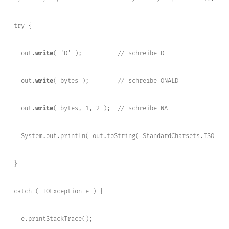
try {

  out.
write
( 'D' );          // schreibe D

  out.
write
( bytes );        // schreibe ONALD

  out.
write
( bytes, 1, 2 );  // schreibe NA

  System.out.println( out.toString( StandardCharsets.ISO_885
}

catch ( IOException e ) {

  e.printStackTrace();
