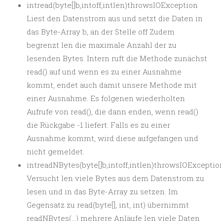
intread(byte[]b,intoff,intlen)throwsIOException
Liest den Datenstrom aus und setzt die Daten in
das Byte-Array b, an der Stelle off Zudem
begrenzt len die maximale Anzahl der zu
lesenden Bytes. Intern ruft die Methode zunächst
read() auf und wenn es zu einer Ausnahme
kommt, endet auch damit unsere Methode mit
einer Ausnahme. Es folgenen wiederholten
Aufrufe von read(), die dann enden, wenn read()
die Rückgabe -1 liefert. Falls es zu einer
Ausnahme kommt, wird diese aufgefangen und
nicht gemeldet.
intreadNBytes(byte[]b,intoff,intlen)throwsIOExceptio
Versucht len viele Bytes aus dem Datenstrom zu
lesen und in das Byte-Array zu setzen. Im
Gegensatz zu read(byte[], int, int) übernimmt
readNBytes(…) mehrere Anläufe len viele Daten