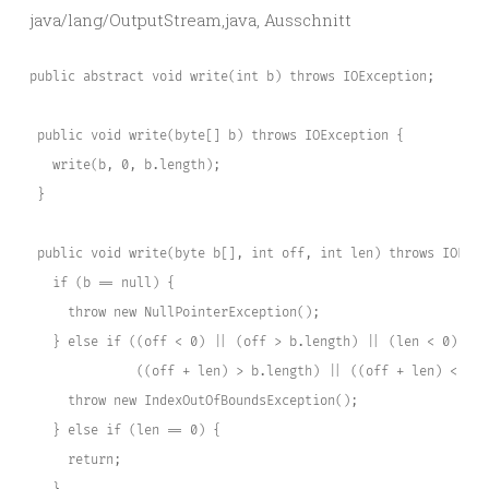
java/lang/OutputStream,java, Ausschnitt
public abstract void write(int b) throws IOException;

 public void write(byte[] b) throws IOException {

   write(b, 0, b.length);

 }

 public void write(byte b[], int off, int len) throws IOExcep
   if (b == null) {

     throw new NullPointerException();

   } else if ((off < 0) || (off > b.length) || (len < 0) ||

              ((off + len) > b.length) || ((off + len) < 0)) 
     throw new IndexOutOfBoundsException();

   } else if (len == 0) {

     return;
