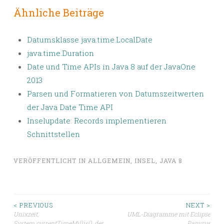
Ähnliche Beiträge
Datumsklasse java.time.LocalDate
java.time.Duration
Date und Time APIs in Java 8 auf der JavaOne
2013
Parsen und Formatieren von Datumszeitwerten
der Java Date Time API
Inselupdate: Records implementieren
Schnittstellen
VERÖFFENTLICHT IN
ALLGEMEIN
,
INSEL
,
JAVA 8
Beitragsnavigation
< PREVIOUS
NEXT >
Unixzeit,
UML-Diagramme mit Eclipse
System.currentTimeMillis(), der
Papyrus