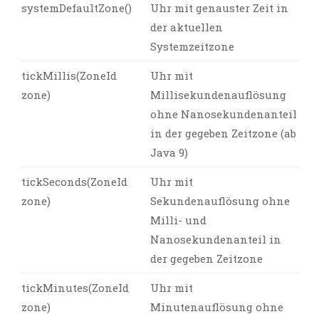
systemDefaultZone()
Uhr mit genauster Zeit in
der aktuellen
Systemzeitzone
tickMillis(ZoneId
Uhr mit
zone)
Millisekundenauflösung
ohne Nanosekundenanteil
in der gegeben Zeitzone (ab
Java 9)
tickSeconds(ZoneId
Uhr mit
zone)
Sekundenauflösung ohne
Milli- und
Nanosekundenanteil in
der gegeben Zeitzone
tickMinutes(ZoneId
Uhr mit
zone)
Minutenauflösung ohne