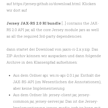
auf https://jersey.github.io/download.html. Klicken
wir dort auf
Jersey
JAX-RS
2.0
RI
bundle
[…] contains the JAX-
RS 2.0 API jar, all the core Jersey module jars as well
as all the required 3rd-party dependencies.
dann startet der Download von jaxrs-ri-2.x.y.zip. Das
ZIP-Archiv können wir auspacken und dann folgende
Archive in den Klassenpfad aufnehmen:
Aus dem Ordner api: ws.rs-api-2.0.1.jar. Enthält die
JAX-RS-API (im Wesentlichen die Annotationen),
aber keine Implementierung.
Aus dem Ordner lib: jersey-client.jar, jersey-
common.jar, jersey-server.jar. Das ist die Jersey-
Implementierung. jersey-media-jaxb.jar kann mit