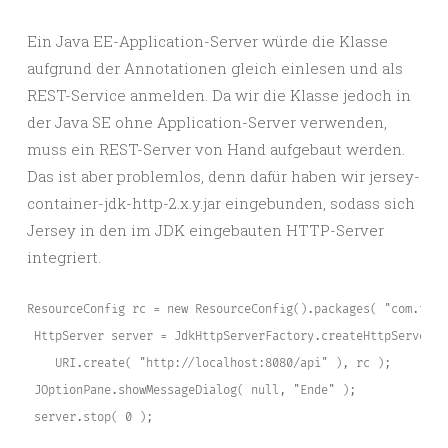
Ein Java EE-Application-Server würde die Klasse
aufgrund der Annotationen gleich einlesen und als
REST-Service anmelden. Da wir die Klasse jedoch in
der Java SE ohne Application-Server verwenden,
muss ein REST-Server von Hand aufgebaut werden.
Das ist aber problemlos, denn dafür haben wir jersey-
container-jdk-http-2.x.y.jar eingebunden, sodass sich
Jersey in den im JDK eingebauten HTTP-Server
integriert.
ResourceConfig rc = new ResourceConfig().packages( "com.tute
 HttpServer server = JdkHttpServerFactory.createHttpServer( 

    URI.create( "http://localhost:8080/api" ), rc );

 JOptionPane.showMessageDialog( null, "Ende" );

 server.stop( 0 );