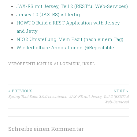
JAX-RS mit Jersey, Teil 2 (RESTful Web-Services)
Jersey 1.0 (JAX-RS) ist fertig
HOWTO Build a REST-Application with Jersey
and Jetty
NIO.2 Umstellung. Mein Fazit (nach einem Tag)
Wiederholbare Annotationen: @Repeatable
VERÖFFENTLICHT IN
ALLGEMEIN
,
INSEL
Beitragsnavigation
< PREVIOUS
NEXT >
Spring Tool Suite 3.9.0 erschienen
JAX-RS mit Jersey, Teil 2 (RESTful
Web-Services)
Schreibe einen Kommentar