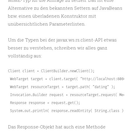
MIME-Typ für die Anfrage zu setzen. Das ist eine
Alternative zu den bekannten Settern auf JavaBeans
bzw. einen überladenen Konstruktor mit
unübersichtlichen Parameterlisten.
Um die Typen bei der javax.ws.rs.client-API etwas
besser zu verstehen, schreiben wir alles ganz
vollständig aus:
Client client = ClientBuilder.newClient();

 WebTarget target = client.target( "http://localhost:8080/api
 WebTarget resourceTarget = target.path( "dating" );

 Invocation.Builder request = resourceTarget.request( MediaT
 Response response = request.get();

 System.out.println( response.readEntity( String.class ) );
Das Response-Objekt hat auch eine Methode