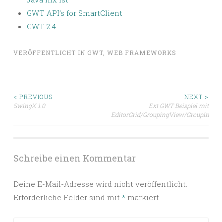
GWT API’s for SmartClient
GWT 2.4
VERÖFFENTLICHT IN
GWT
,
WEB FRAMEWORKS
Beitragsnavigation
< PREVIOUS
NEXT >
SwingX 1.0
Ext GWT Beispiel mit
EditorGrid/GroupingView/GroupingSto
Schreibe einen Kommentar
Deine E-Mail-Adresse wird nicht veröffentlicht.
Erforderliche Felder sind mit
*
markiert